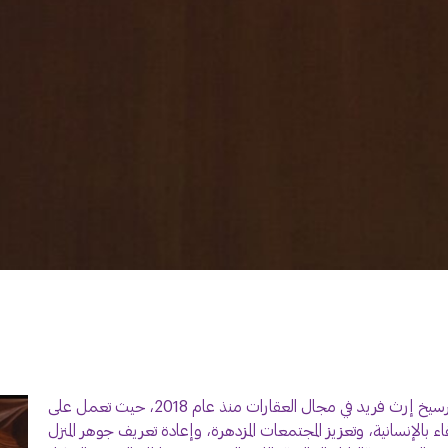
نشأت شركة أكام من رؤية تغيير حياة الناس، حيث عملت على ترسيخ إرث فريد في مجال العقارات منذ عام 2018، حيث تعمل على